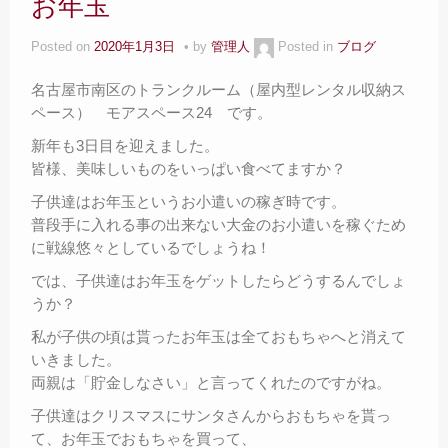
お年玉
サイズ料金
– Size Price –
Posted on
2020年1月3日
by
管理人
Posted in
ブログ
Ｑ＆Ａ
名古屋市南区のトランクルーム（屋内型レンタル収納ス
– Faq –
ペース） モアスペース24 です。
ご見学
新年も3日目を迎えました。
– Tour –
皆様、美味しいものをいっぱい食べてますか？
ご契約の流れ
子供達はお年玉というお小遣いの稼ぎ時です。
– Agreement –
普段手に入れる事の出来ない大金のお小遣いを稼ぐため
に戦線悠々としているでしょうね！
交通アクセス
– Access –
では、子供達はお年玉をゲットしたらどうするんでしょ
うか？
会社案内
私が子供の頃は貰ったお年玉は全ておもちゃへと消えて
– Company –
いきました。
お問合せ
両親は「貯金しなさい」と言ってくれたのですがね。
– Query –
子供達はクリスマスにサンタさんからおもちゃを貰っ
て、お年玉でおもちゃを買って、