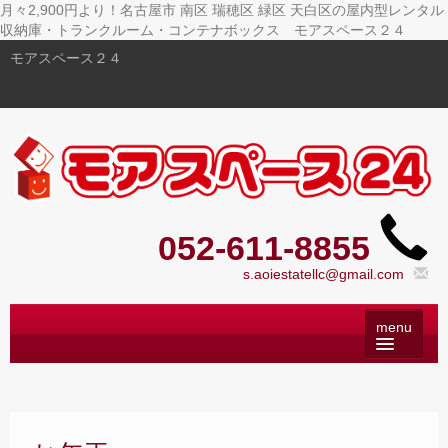
月々2,900円より！名古屋市 南区 瑞穂区 緑区 天白区の屋内型レンタル
収納庫・トランクルーム・コンテナボックス モアスペース２４
モアスペース２４
052-611-8855
s.aoiestatellc@gmail.com
トップ
– Top –
ご利用案内
– User guide –