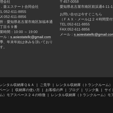
理会社
〒457-0058
．葵エステート合同会社
愛知県名古屋市南区前浜通4-11-1
EL:052-611-8855
お問い合せは今すぐこちら
AX:052-611-8856
（ＦＡＸ・メールは２４時間受付
所：愛知県名古屋市南区加福本通
TEL:052-611-8855
丁目６９番
FAX:052-611-8856
業時間：10:00 ～ 19:00
メール：
s.aoiestatellc@gmail.co
ール：
s.aoiestatellc@gmail.com
季、年末年始は休みを頂いており
す。
レンタル収納庫Ｑ＆Ａ
ご見学
レンタル収納庫（トランクルーム）
ペーン
収納庫の使い方
お客様の声
ブログ
リンク集
サイ
ム）モアスペース２４の特徴
レンタル収納庫（トランクルーム）モ