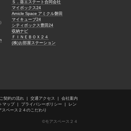
Ｓ．葵エステート合同会社
マイボックス24
Amicle Space アミクル磐田
マイキューブ24
）
シティボックス豊田24
収納ナビ
ＦＩＮＥＢＯＸ２４
m
(株)お部屋ステーション
ご契約の流れ
交通アクセス
会社案内
トマップ
プライバシーポリシー
レン
アスペース２４のこだわり
©モアスペース２４