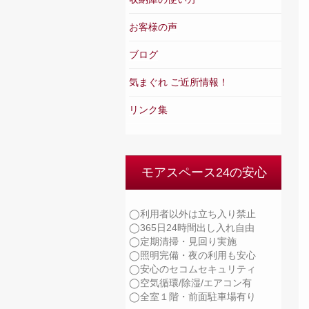
お客様の声
ブログ
気まぐれ ご近所情報！
リンク集
モアスペース24の安心
◯利用者以外は立ち入り禁止
◯365日24時間出し入れ自由
◯定期清掃・見回り実施
◯照明完備・夜の利用も安心
◯安心のセコムセキュリティ
◯空気循環/除湿/エアコン有
◯全室１階・前面駐車場有り