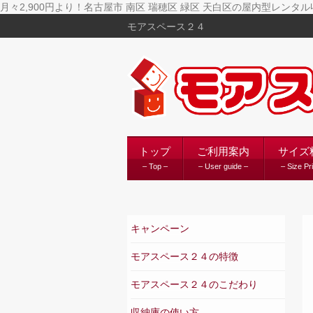
月々2,900円より！名古屋市 南区 瑞穂区 緑区 天白区の屋内型レ
モアスペース２４
トップ
ご利用案内
サイズ
– Top –
– User guide –
– Size Pr
キャンペーン
モアスペース２４の特徴
モアスペース２４のこだわり
収納庫の使い方