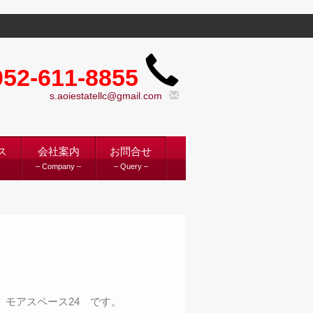
052-611-8855
s.aoiestatellc@gmail.com
ス
会社案内
お問合せ
– Company –
– Query –
モアスペース24 です。