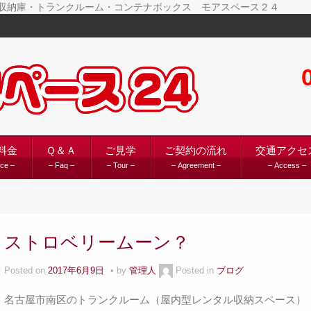
ンタル収納庫・トランクルーム・コンテナボックス モアスペース２４
料金
Ｑ＆Ａ
ご見学
ご契約の流れ
交通アクセ
ice –
– Faq –
– Tour –
– Agreement –
– Access –
ストロベリームーン？
Posted on
2017年6月9日
by
管理人
Posted in
ブログ
名古屋市南区のトランクルーム（屋内型レンタル収納スペース） 