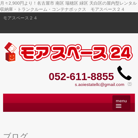
月々2,900円より！名古屋市 南区 瑞穂区 緑区 天白区の屋内型レンタル
収納庫・トランクルーム・コンテナボックス モアスペース２４
モアスペース２４
052-611-8855
s.aoiestatellc@gmail.com
トップ
– Top –
ご利用案内
– User guide –
ブログ