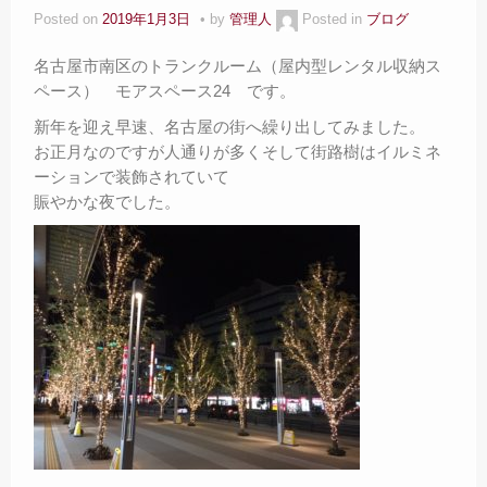
Posted on
2019年1月3日
by
管理人
Posted in
ブログ
名古屋市南区のトランクルーム（屋内型レンタル収納ス
ペース） モアスペース24 です。
新年を迎え早速、名古屋の街へ繰り出してみました。
お正月なのですが人通りが多くそして街路樹はイルミネ
ーションで装飾されていて
賑やかな夜でした。