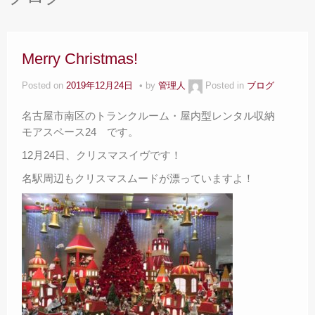
サイズ料金
– Size Price –
Ｑ＆Ａ
Merry Christmas!
– Faq –
Posted on
2019年12月24日
by
管理人
Posted in
ブログ
ご見学
– Tour –
名古屋市南区のトランクルーム・屋内型レンタル収納
モアスペース24 です。
ご契約の流れ
– Agreement –
12月24日、クリスマスイヴです！
名駅周辺もクリスマスムードが漂っていますよ！
交通アクセス
– Access –
会社案内
– Company –
お問合せ
– Query –